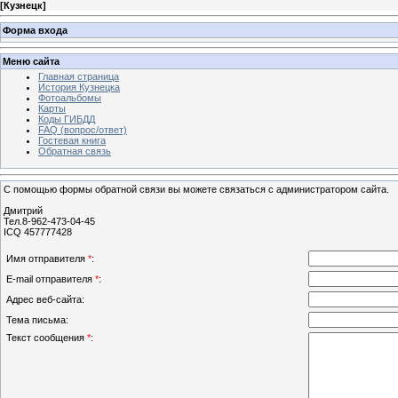
[
Кузнецк
]
Форма входа
Меню сайта
Главная страница
История Кузнецка
Фотоальбомы
Карты
Коды ГИБДД
FAQ (вопрос/ответ)
Гостевая книга
Обратная связь
С помощью формы обратной связи вы можете связаться с администратором сайта.
Дмитрий
Тел.8-962-473-04-45
ICQ 457777428
Имя отправителя
*
:
E-mail отправителя
*
:
Адрес веб-сайта:
Тема письма:
Текст сообщения
*
: